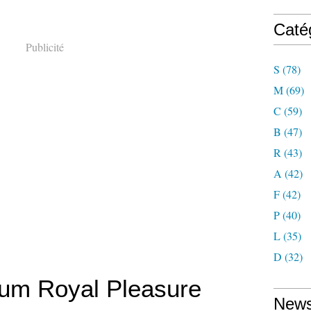
Caté
Publicité
S
(78)
M
(69)
C
(59)
B
(47)
R
(43)
A
(42)
F
(42)
P
(40)
L
(35)
D
(32)
lum Royal Pleasure
News