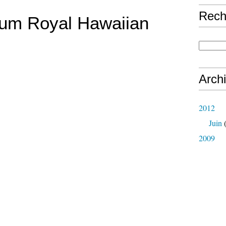
Rech
lum Royal Hawaiian
Arch
2012
Juin
(
2009