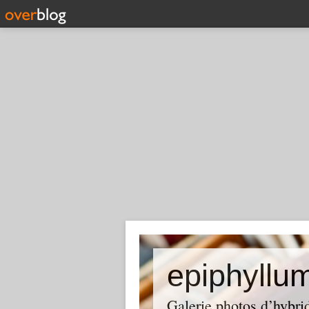
epiphyllu
Galerie photos d’hybri