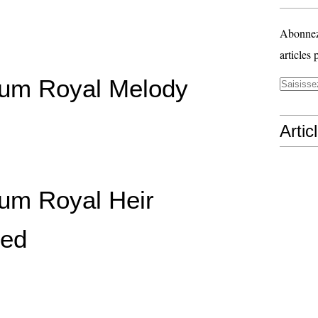
Abonnez-
articles 
lum Royal Melody
Artic
lum Royal Heir
ted