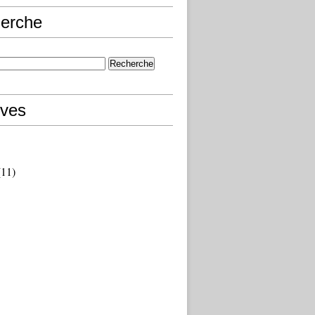
erche
ives
11)