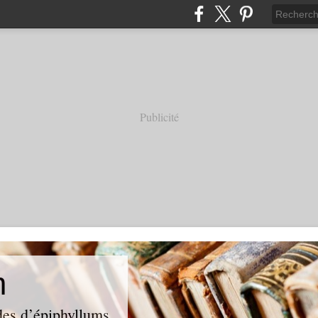
Publicité
m
des d’épiphyllums.